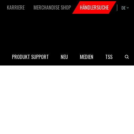
KARRIERE
MERCHANDISE SHOP
HÄNDLERSUCHE
DE
Bask
PRODUKT SUPPORT
NEU
MEDIEN
TSS