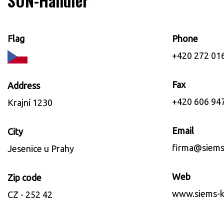
SUN-Händler
Flag
Phone
+420 272 01
Fax
Address
+420 606 94
Krajní 1230
Email
City
firma@siems-
Jesenice u Prahy
Web
Zip code
www.siems-kl
CZ - 252 42