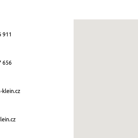
6 911
7 656
klein.cz
ein.cz