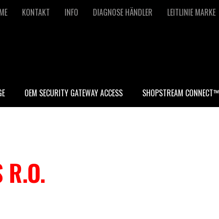
econdary
ME
KONTAKT
INFO
DIAGNOSE HÄNDLER
LEITLINIE MARKE
avigation
GE
OEM SECURITY GATEWAY ACCESS
SHOPSTREAM CONNECT™
 R.O.