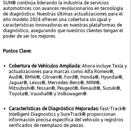
SUN® continúa liderando la industria de servicios
automotrices con avances revolucionarios en tecnología
de diagnóstico. Nuestras últimas actualizaciones para el
año modelo 2024 ofrecen una cobertura sin igual y
características innovadoras en nuestras plataformas de
diagnóstico, asegurando que nuestros clientes tengan el
poder de ser los mejores.
Puntos Clave:
Cobertura de Vehículos Ampliada:
Ahora incluye Tesla y
actualizaciones para marcas como Alfa Romeo®,
Audi®, BMW®, Citroën®, Ford®, Honda®, Hyundai®,
Jaguar®, Lexus®, Mercedes-Benz®, MINI®,
Mitsubishi®, Nissan®, Peugeot®, Renault®, Suzuki®,
Toyota®, Vauxhall® y Volkswagen®.
Características de Diagnóstico Mejoradas:
Fast-Track®
Intelligent Diagnostics y SureTrack® proporcionan
información precisa específica del vehículo y registros
verificados de reemplazo de piezas.