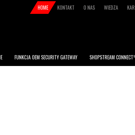
Secondary
HOME
KONTAKT
O NAS
WIEDZA
KAR
navigation
E
FUNKCJA OEM SECURITY GATEWAY
SHOPSTREAM CONNECT