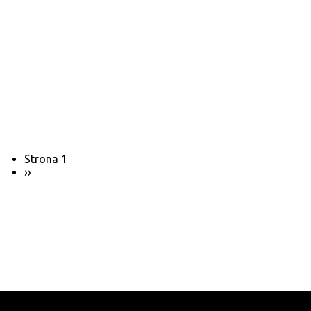
Stronicowanie
Strona 1
Następna
››
strona